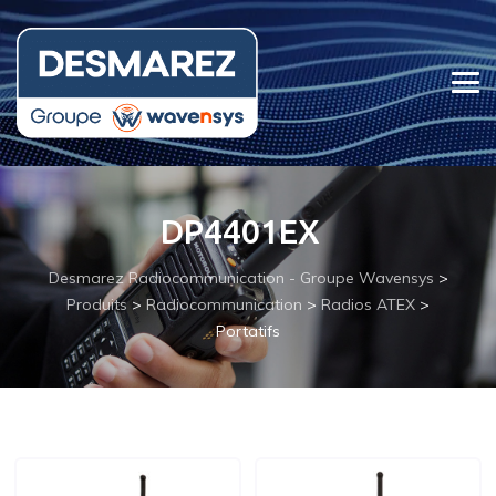
DP4401EX
Desmarez Radiocommunication - Groupe Wavensys
>
Produits
>
Radiocommunication
>
Radios ATEX
>
Portatifs