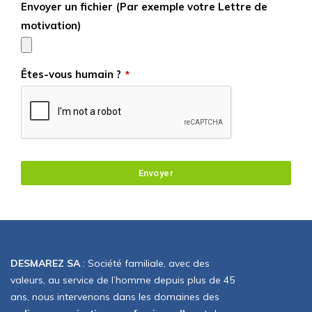
Envoyer un fichier (Par exemple votre Lettre de
motivation)
Êtes-vous humain ?
*
Envoyer
Ce
champ
devrait
être
DESMAREZ SA
: Société familiale, avec des
valeurs, au service de l’homme depuis plus de 45
laissé
ans, nous intervenons dans les domaines des
vide