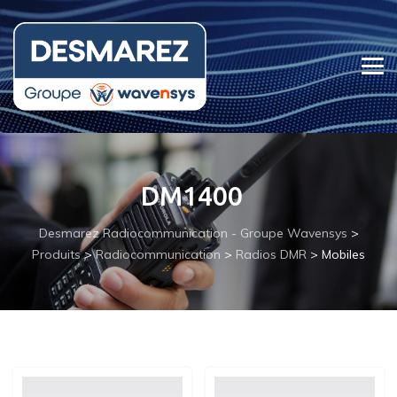
DM1400
Desmarez Radiocommunication - Groupe Wavensys
>
Produits
>
Radiocommunication
>
Radios DMR
>
Mobiles